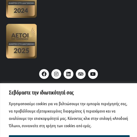
F
I
L
T
Y
a
n
i
r
o
c
s
n
i
u
e
t
k
p
t
b
a
e
a
u
o
g
d
d
b
Σεβόμαστε την ιδιωτικότητά σας
o
r
i
v
e
k
a
n
i
m
s
Χρησιμοποιούμε cookies για να βελτιώσουμε την εμπειρία περιήγησής σας,
o
να προβάλλουμε εξατομικευμένες διαφημίσεις ή περιεχόμενο και να
Μενού
r
αναλύουμε την επισκεψιμότητά μας. Κάνοντας κλικ στην επιλογή «Αποδοχή
Όλων», συναινείτε στη χρήση των cookies από εμάς.
Copyright © 2026 Papakonstantinou Travel