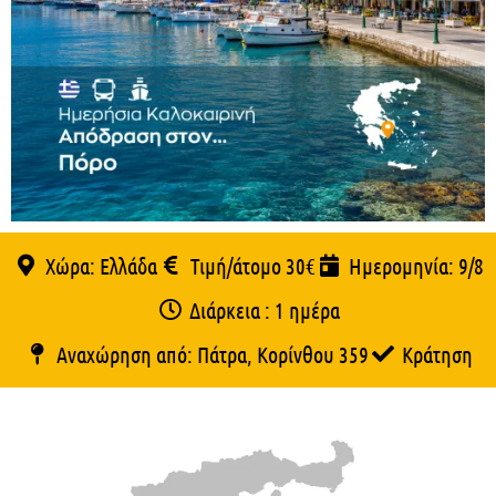
Χώρα: Ελλάδα
Τιμή/άτομο 30€
Ημερομηνία: 9/8
Διάρκεια : 1 ημέρα
Αναχώρηση από: Πάτρα, Κορίνθου 359
Κράτηση