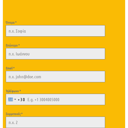
Όνομα
*
Επώνυμο
*
Email
*
Τηλέφωνο
*
+30
G
R
E
Συμμετοχές
*
E
C