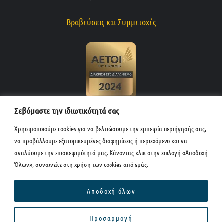
Βραβεύσεις και Συμμετοχές
Σεβόμαστε την ιδιωτικότητά σας
Χρησιμοποιούμε cookies για να βελτιώσουμε την εμπειρία περιήγησής σας,
να προβάλλουμε εξατομικευμένες διαφημίσεις ή περιεχόμενο και να
αναλύουμε την επισκεψιμότητά μας. Κάνοντας κλικ στην επιλογή «Αποδοχή
Όλων», συναινείτε στη χρήση των cookies από εμάς.
F
I
L
T
Y
a
n
i
r
o
c
s
n
i
u
Αποδοχή όλων
e
t
k
p
t
b
a
e
a
u
o
g
d
d
b
Προσαρμογή
o
r
i
v
e