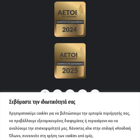
F
I
L
T
Y
a
n
i
r
o
c
s
n
i
u
e
t
k
p
t
Σεβόμαστε την ιδιωτικότητά σας
b
a
e
a
u
o
g
d
d
b
Χρησιμοποιούμε cookies για να βελτιώσουμε την εμπειρία περιήγησής σας,
o
r
i
v
e
k
a
n
i
να προβάλλουμε εξατομικευμένες διαφημίσεις ή περιεχόμενο και να
m
s
αναλύουμε την επισκεψιμότητά μας. Κάνοντας κλικ στην επιλογή «Αποδοχή
o
Μενού
r
Όλων», συναινείτε στη χρήση των cookies από εμάς.