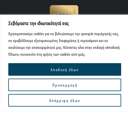
Σεβόμαστε την ιδιωτικότητά σας
Χρησιμοποιούμε cookies για να βελτιώσουμε την εμπειρία περιήγησής σας,
να προβάλλουμε εξατομικευμένες διαφημίσεις ή περιεχόμενο και να
F
I
L
T
Y
a
n
i
r
o
αναλύουμε την επισκεψιμότητά μας. Κάνοντας κλικ στην επιλογή «Αποδοχή
c
s
n
i
u
Όλων», συναινείτε στη χρήση των cookies από εμάς.
e
t
k
p
t
b
a
e
a
u
o
g
d
d
b
Αποδοχή όλων
o
r
i
v
e
k
a
n
i
m
s
o
Προσαρμογή
Μενού
r
Pr
Απόρριψη όλων
Copyright © 2026 Papakonstantinou Travel
Powered by FutureIsAvailable Project