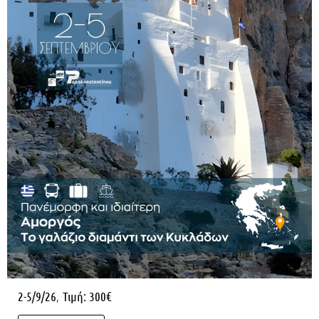
,
2-5/9/26
Τιμή: 300€