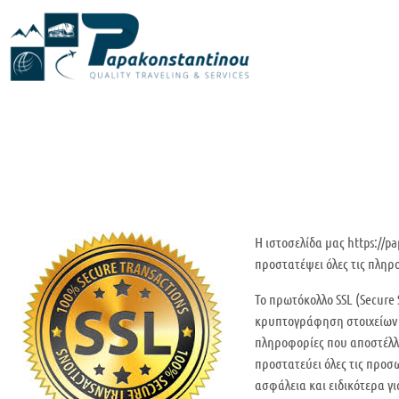
Μετάβαση
στο
περιεχόμενο
H ιστοσελίδα μας https://p
προστατέψει όλες τις πληρ
Το πρωτόκολλο SSL (Secure 
κρυπτογράφηση στοιχείων μ
πληροφορίες που αποστέλλο
προστατεύει όλες τις προσ
ασφάλεια και ειδικότερα γ