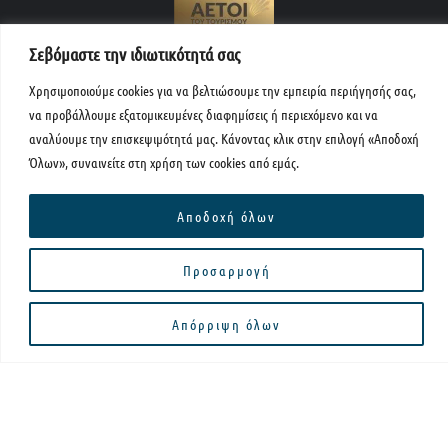
Σεβόμαστε την ιδιωτικότητά σας
Χρησιμοποιούμε cookies για να βελτιώσουμε την εμπειρία περιήγησής σας,
F
I
L
T
Y
να προβάλλουμε εξατομικευμένες διαφημίσεις ή περιεχόμενο και να
a
n
i
r
o
c
s
n
i
u
αναλύουμε την επισκεψιμότητά μας. Κάνοντας κλικ στην επιλογή «Αποδοχή
e
t
k
p
t
Όλων», συναινείτε στη χρήση των cookies από εμάς.
b
a
e
a
u
o
g
d
d
b
o
r
i
v
e
k
a
n
i
Αποδοχή όλων
m
s
o
Μενού
r
Προσαρμογή
Copyright © 2026 Papakonstantinou Travel
Pr
Απόρριψη όλων
Powered by FutureIsAvailable Project