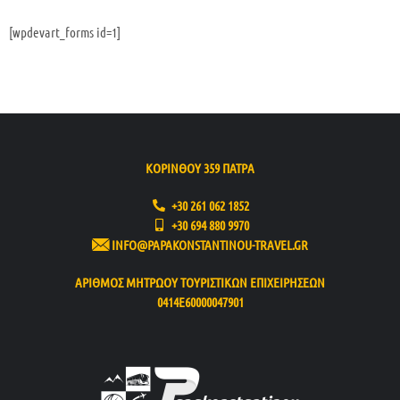
[wpdevart_forms id=1]
ΚΟΡΙΝΘΟΥ 359 ΠΑΤΡΑ
+30 261 062 1852
+30 694 880 9970
INFO@PAPAKONSTANTINOU-TRAVEL.GR
ΑΡΙΘΜΟΣ ΜΗΤΡΩΟΥ ΤΟΥΡΙΣΤΙΚΩΝ ΕΠΙΧΕΙΡΗΣΕΩΝ
0414Ε60000047901